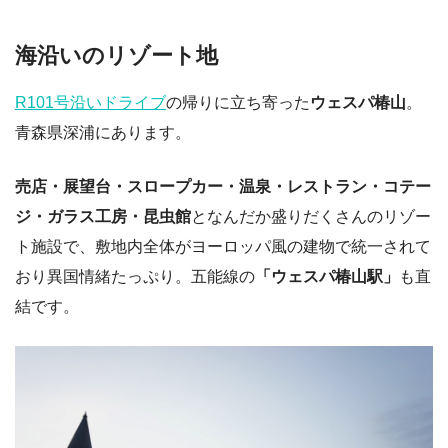
海沿いのリゾート地
R101号沿いドライブ
の帰りに立ち寄った
ウェスパ椿山
。
青森県深浦にあります。
売店・展望台・スロープカー・温泉・レストラン・コテー
ジ・ガラス工房・昆虫館
となんだか盛りだくさんのリゾー
ト施設で、敷地内全体がヨーロッパ風の建物で統一されて
おり異国情緒たっぷり。五能線の
「ウェスパ椿山駅」
も直
結です。