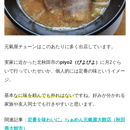
元氣屋チェーンはこのあたりに多く出店しています。
実家に近かった北秋田市の
piyo2（ぴよぴよ）
に月2ぐら
いで行っていたせいか、個人的には定番の味というイメー
ジ。
基本
なに味を頼んでも外れはない
ですね。好みが分かれる
家族や友人同士でも行きやすいと思います。
関連記事：
定番を味わいに。らぁめん元氣屋大館店（秋田
県大館市）