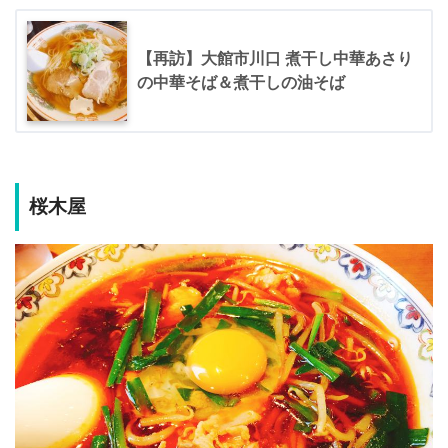
【再訪】大館市川口 煮干し中華あさり
の中華そば＆煮干しの油そば
桜木屋