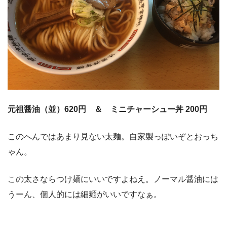
元祖醤油（並）620円 ＆ ミニチャーシュー丼 200円
このへんではあまり見ない太麺。自家製っぽいぞとおっち
ゃん。
この太さならつけ麺にいいですよねえ。ノーマル醤油には
うーん、個人的には細麺がいいですなぁ。