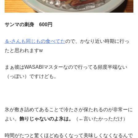
サンマの刺身 600円
＆-さんも同じもの食べてた
ので、かなり近い時期に行っ
たと思われますw
まぁ彼はWASABIマスターなので行ってる頻度半端ない
（っぽい）ですけども。
氷が敷き詰めてあることで冷たさが保たれるのが非常ーに
よい。
飾りじゃないのよ氷は。
（←言いたかっただけ）
時間がたつと驚くほどぬるくなって美味しくなくなるんで