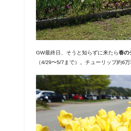
GW最終日、そうと知らずに来たら
春の
（4/29〜5/7まで）。チューリップ約