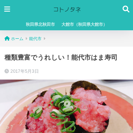
秋田県北秋田市
大館市（秋田県大館市）
ホーム
能代市
種類豊富でうれしい！能代市はま寿司
2017年5月3日