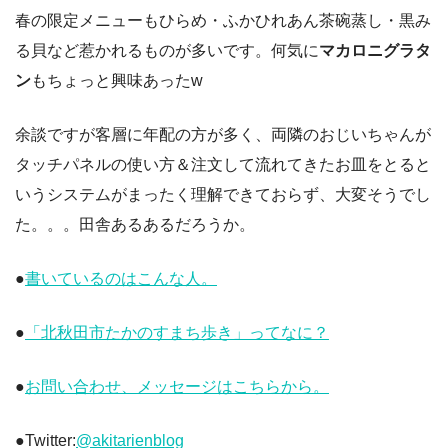
春の限定メニューもひらめ・ふかひれあん茶碗蒸し・黒み
る貝など惹かれるものが多いです。何気に
マカロニグラタ
ン
もちょっと興味あったw
余談ですが客層に年配の方が多く、両隣のおじいちゃんが
タッチパネルの使い方＆注文して流れてきたお皿をとると
いうシステムがまったく理解できておらず、大変そうでし
た。。。田舎あるあるだろうか。
●
書いているのはこんな人。
●
「北秋田市たかのすまち歩き」ってなに？
●
お問い合わせ、メッセージはこちらから。
●Twitter:
@akitarienblog