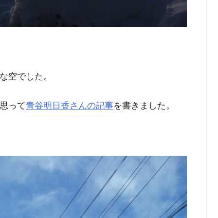
な空でした。
思って
青谷明日香さんの記事
を書きました。