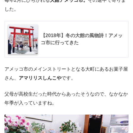
毎年2月にひらかれる
大館アメッコ市。
その途中で寄りま
した。
【2018年】冬の大館の風物詩！アメッ
コ市に行ってきた
アメッコ市のメインストリートとなる大町にあるお菓子屋
さん、
アマリリスしんこや
です。
父母が高校生だった時代からあったそうなので、なかなか
年季が入っていますね。