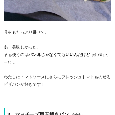
具材もたっぷり乗せて。
あー美味しかった。
まぁ使うのは
パン耳じゃなくてもいいんだけど
（繰り返した
。
ー！）
わたしはトマトソースにさらにフレッシュトマトものせる
ピザパンが好きです！
3、マヨチーズ目玉焼きパン
。