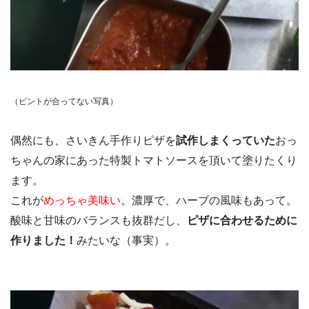
（ピントが合ってない写真）
偶然にも、さいきん手作りピザを
試作しまくっていた
おっ
ちゃんの家にあった特製トマトソースを頂いて塗りたくり
ます。
これが
めっちゃ美味い
。濃厚で、ハーブの風味もあって。
酸味と甘味のバランスも抜群だし、
ピザに合わせるために
作りました！
みたいな（事実）。