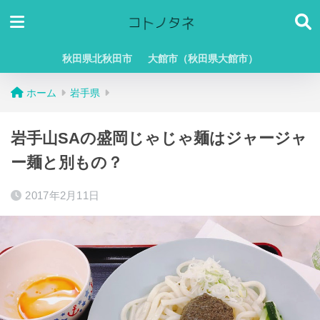
秋田県北秋田市
大館市（秋田県大館市）
ホーム
岩手県
岩手山SAの盛岡じゃじゃ麺はジャージャ
ー麺と別もの？
2017年2月11日