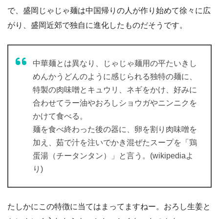
で、盛岡じゃじゃ麺は中国帰りの人が作り始めて徐々に広
がり、盛岡近郊で独自に進化したものだそうです。
中華麺とは異なり、じゃじゃ麺用の平たいきし
めんかうどんのように感じられる独特の麺に、
特製の肉味噌とキュウリ、ネギをかけ、好みに
合わせてラー油やおろしショウガやニンニクを
かけて食べる。
麺を食べ終わった後の器に、卵を割り肉味噌を
加え、茹で汁を注いでかき混ぜたスープを「鶏
蛋湯（チータンタン）」と言う。(wikipediaよ
り)
たしかにこの特徴に当てはまってますねー。おろし生姜と