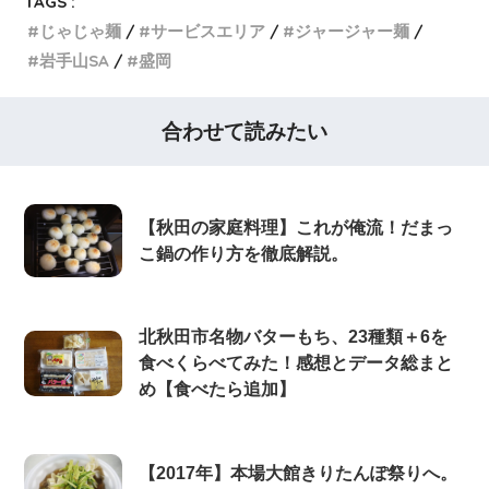
TAGS :
じゃじゃ麺
サービスエリア
ジャージャー麺
岩手山SA
盛岡
合わせて読みたい
【秋田の家庭料理】これが俺流！だまっ
こ鍋の作り方を徹底解説。
北秋田市名物バターもち、23種類＋6を
食べくらべてみた！感想とデータ総まと
め【食べたら追加】
【2017年】本場大館きりたんぽ祭りへ。