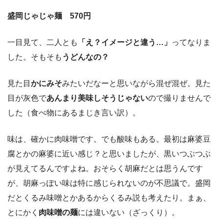
盛岡じゃじゃ麺 570円
一目見て、二人とも
「え？イメージと違う…」
ってなりま
した。そもそも
うどんなの？
見た目
かにみそ
みたいだなーと思いながら混ぜ混ぜ。見た
目が灰色で
あんまり美味しそうじゃない
ので撮りませんで
した（食べ物にあるまじき言い訳）。
味は、確かに肉味噌です。でも酸味もある。最初は麻婆豆
腐とかの麻婆に近い感じ？と思いましたが、黒いつぶつぶ
が見えてるんですよね。おそらく胡麻だとは思うんです
が、胡麻っぽい味は特に感じられないのが不思議で。盛岡
だとくるみ味噌とかあるからくるみ説も考えたり。まぁ、
とにかく
肉味噌の麺
には違いない（ざっくり）。