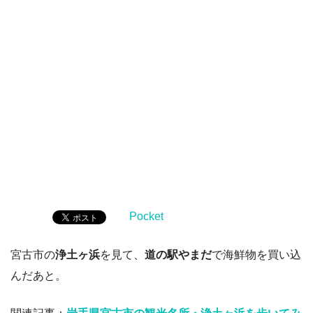
Pocket
宮古市の
浄土ヶ浜
を見て、
道の駅やまだ
で海鮮物を買い込
んだあと。