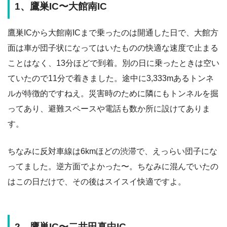
1、鷹巣IC〜大館南IC
鷹巣ICから大館南ICまで乗ったのは開通した日で、大館方
面は車が団子状になってはいたものの快適な速度で止まる
ことはなく、13分ほどで到着。別の日に乗ったときは空い
ていたので11分で着きました。途中に3,333mあるトンネ
ルが特徴的ですねえ。災害時のために隣にもトンネルを掘
ってあり、避難スペースや電話も数か所に設けてありま
す。
ちなみに反対車線は6kmほどの渋滞で、えっらい団子にな
ってました。逆方面でよかった〜。ちなみに混んでいたの
はこの日だけで、その後はスイスイ快適ですよ。
2、鷹巣IC〜二井田真中IC