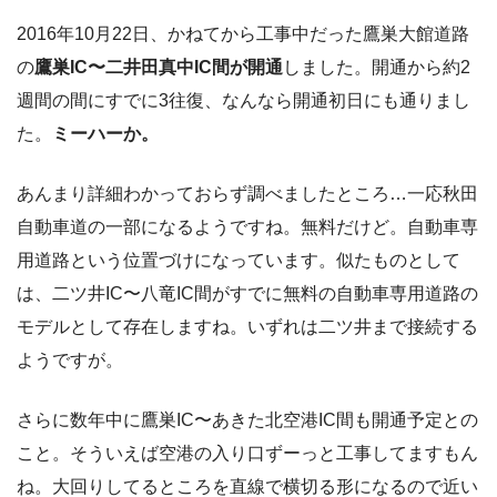
2016年10月22日、かねてから工事中だった鷹巣大館道路
の
鷹巣IC〜二井田真中IC間が開通
しました。開通から約2
週間の間にすでに3往復、なんなら開通初日にも通りまし
た。
ミーハーか。
あんまり詳細わかっておらず調べましたところ…一応秋田
自動車道の一部になるようですね。無料だけど。自動車専
用道路という位置づけになっています。似たものとして
は、二ツ井IC〜八竜IC間がすでに無料の自動車専用道路の
モデルとして存在しますね。いずれは二ツ井まで接続する
ようですが。
さらに数年中に鷹巣IC〜あきた北空港IC間も開通予定との
こと。そういえば空港の入り口ずーっと工事してますもん
ね。大回りしてるところを直線で横切る形になるので近い