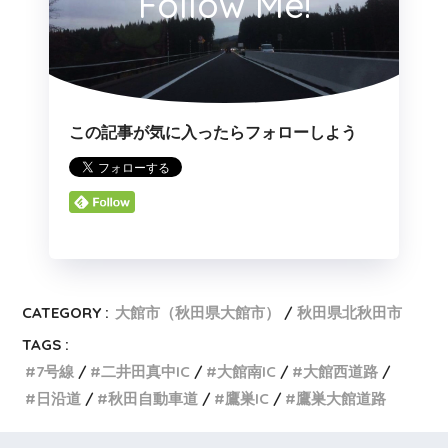
Follow Me!
この記事が気に入ったらフォローしよう
CATEGORY :
大館市（秋田県大館市）
秋田県北秋田市
TAGS :
7号線
二井田真中IC
大館南IC
大館西道路
日沿道
秋田自動車道
鷹巣IC
鷹巣大館道路