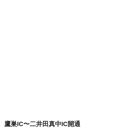
鷹巣IC〜二井田真中IC開通