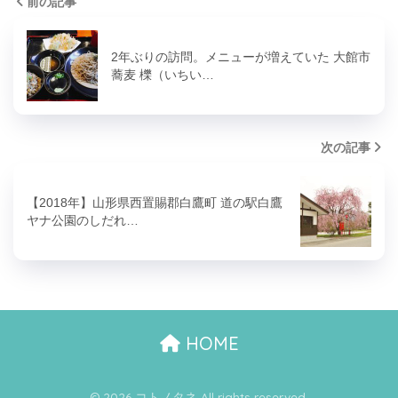
前の記事
2年ぶりの訪問。メニューが増えていた 大館市
蕎麦 櫟（いちい…
次の記事
【2018年】山形県西置賜郡白鷹町 道の駅白鷹
ヤナ公園のしだれ…
HOME
© 2026 コトノタネ All rights reserved.