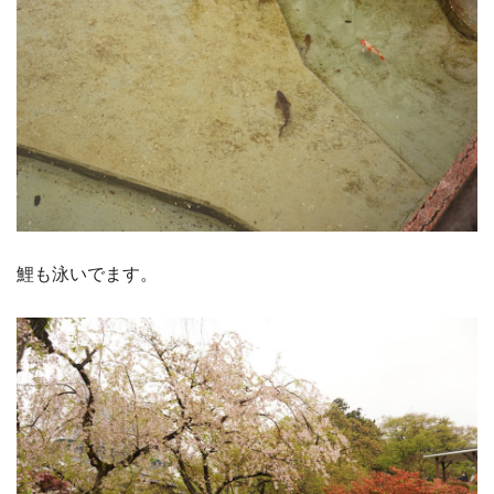
鯉も泳いでます。