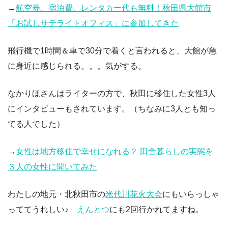
→
航空券、宿泊費、レンタカー代も無料！秋田県大館市
「お試しサテライトオフィス」に参加してきた
飛行機で1時間＆車で30分で着くと言われると、大館が急
に身近に感じられる。。。気がする。
なかりほさんはライターの方で、秋田に移住した女性3人
にインタビューもされています。（ちなみに3人とも知っ
てる人でした）
→
女性は地方移住で幸せになれる？ 田舎暮らしの実態を
３人の女性に聞いてみた
わたしの地元・北秋田市の
米代川花火大会
にもいらっしゃ
っててうれしい♪
えんとつ
にも2回行かれてますね。